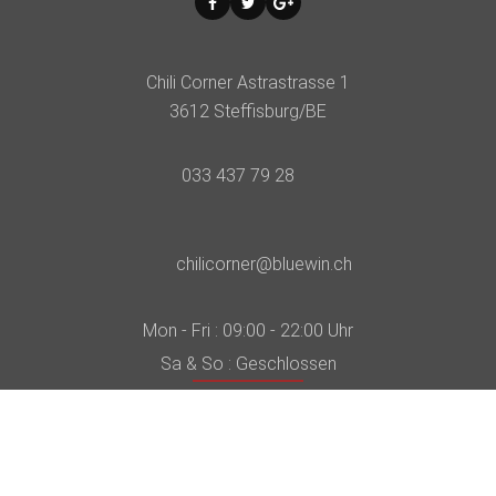
Chili Corner Astrastrasse 1
3612 Steffisburg/BE
033 437 79 28
chilicorner@bluewin.ch
Mon - Fri : 09:00 - 22:00 Uhr
Sa & So : Geschlossen
© 2018
Chilicorner.
All Rights Reserved.
Developed By
PVC